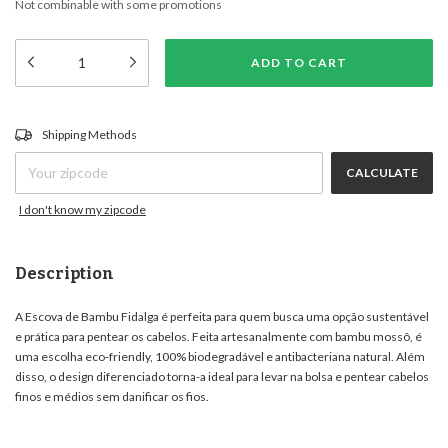
Not combinable with some promotions
CHANGE ZIPCODE
Shipping for zipcode:
Shipping Methods
CALCULATE
I don't know my zipcode
Description
A Escova de Bambu Fidalga é perfeita para quem busca uma opção sustentável
e prática para pentear os cabelos. Feita artesanalmente com bambu mossô, é
uma escolha eco-friendly, 100% biodegradável e antibacteriana natural. Além
disso, o design diferenciado torna-a ideal para levar na bolsa e pentear cabelos
finos e médios sem danificar os fios.