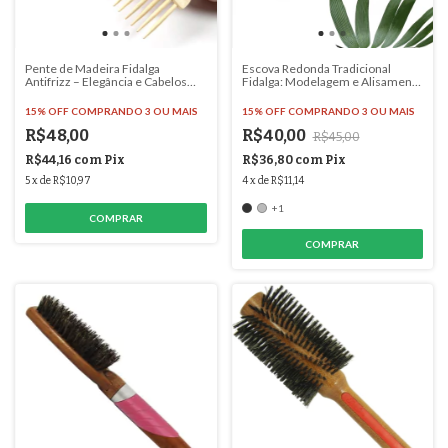
Pente de Madeira Fidalga
Escova Redonda Tradicional
Antifrizz – Elegância e Cabelos
Fidalga: Modelagem e Alisamento
Impecáveis - #6140
Profissional! - #2403
15% OFF
COMPRANDO 3 OU MAIS
15% OFF
COMPRANDO 3 OU MAIS
R$48,00
R$40,00
R$45,00
R$44,16
com
Pix
R$36,80
com
Pix
5
x
de
R$10,97
4
x
de
R$11,14
+1
COMPRAR