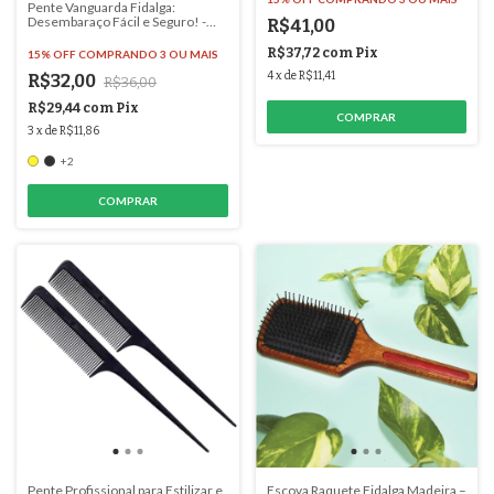
Pente Vanguarda Fidalga:
Desembaraço Fácil e Seguro! -
R$41,00
#2321
R$37,72
com
Pix
15% OFF
COMPRANDO 3 OU MAIS
4
x
de
R$11,41
R$32,00
R$36,00
R$29,44
com
Pix
3
x
de
R$11,86
+2
COMPRAR
Pente Profissional para Estilizar e
Escova Raquete Fidalga Madeira –