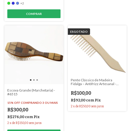
+2
COMPRAR
ESGOTADO
Pente Clássico de Madeira
Fidalga – Antifrizz Artesanal -
#6120
Escova Grande (Marchetaria) -
R$100,00
#6515
R$92,00
com
Pix
15% OFF
COMPRANDO 3 OU MAIS
2
x
de
R$50,00
sem juros
R$300,00
R$276,00
com
Pix
2
x
de
R$150,00
sem juros