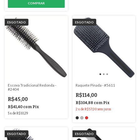
ESGOTADO
ESGOTADO
Escova Tradicional Redonda -
Raquete Pinada - #5611
#2404
R$114,00
R$45,00
R$104,88
com
Pix
R$41,40
com
Pix
2
x
de
R$57,00
sem juros
5
x
de
R$10,29
ESGOTADO
ESGOTADO