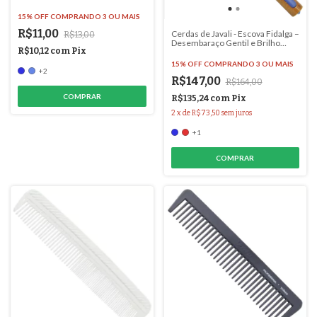
Drama! - #6060
15% OFF
COMPRANDO 3 OU MAIS
R$11,00
Cerdas de Javali - Escova Fidalga –
R$13,00
Desembaraço Gentil e Brilho
R$10,12
com
Pix
Natural para Seus Cabelos - #3205
15% OFF
COMPRANDO 3 OU MAIS
+2
R$147,00
R$164,00
COMPRAR
R$135,24
com
Pix
2
x
de
R$73,50
sem juros
+1
COMPRAR