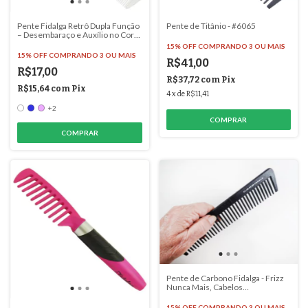
Pente Fidalga Retrô Dupla Função
Pente de Titânio - #6065
– Desembaraço e Auxílio no Corte
com Estilo - #6012
15% OFF
COMPRANDO 3 OU MAIS
15% OFF
COMPRANDO 3 OU MAIS
R$41,00
R$17,00
R$37,72
com
Pix
R$15,64
com
Pix
4
x
de
R$11,41
+2
COMPRAR
Pente de Carbono Fidalga - Frizz
Nunca Mais, Cabelos
Impecáveis!- #6075
15% OFF
COMPRANDO 3 OU MAIS