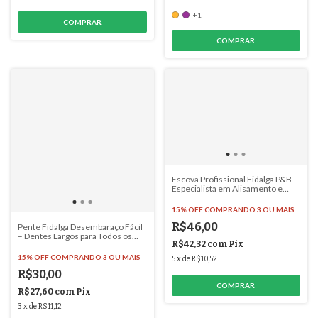
+1
COMPRAR
Escova Profissional Fidalga P&B –
Especialista em Alisamento e
Modelagem para Cabelos Curtos
e Grossos - #2144
15% OFF
COMPRANDO 3 OU MAIS
R$46,00
Pente Fidalga Desembaraço Fácil
– Dentes Largos para Todos os
R$42,32
com
Pix
Tipos de Cabelo - #6086
15% OFF
COMPRANDO 3 OU MAIS
5
x
de
R$10,52
R$30,00
R$27,60
com
Pix
3
x
de
R$11,12