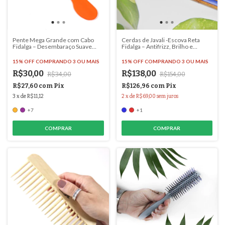
Pente Mega Grande com Cabo
Cerdas de Javali -Escova Reta
Fidalga – Desembaraço Suave
Fidalga – Antifrizz, Brilho e
para Cachos e Cabelos Longos -
Hidratação - #3210
#6088
15% OFF
COMPRANDO 3 OU MAIS
15% OFF
COMPRANDO 3 OU MAIS
R$30,00
R$138,00
R$34,00
R$154,00
R$27,60
com
Pix
R$126,96
com
Pix
3
x
de
R$11,12
2
x
de
R$69,00
sem juros
+7
+1
COMPRAR
COMPRAR