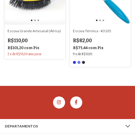
Escova Grande Artesanal (África)
Escova Térmica - #3105
R$110,00
R$82,00
R$101,20
com
Pix
R$75,44
com
Pix
2
x
de
R$55,00
sem juros
9
x
de
R$10,91
DEPARTAMENTOS