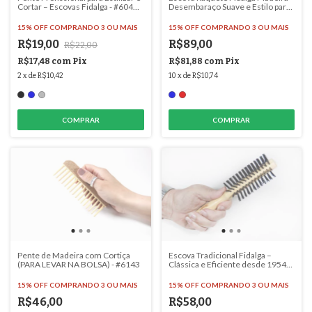
Cortar – Escovas Fidalga - #6042
Desembaraço Suave e Estilo para
(2 Unidades)
Todos os Cabelos - #3211
15% OFF
COMPRANDO 3 OU MAIS
15% OFF
COMPRANDO 3 OU MAIS
R$19,00
R$89,00
R$22,00
R$17,48
com
Pix
R$81,88
com
Pix
2
x
de
R$10,42
10
x
de
R$10,74
COMPRAR
COMPRAR
Pente de Madeira com Cortiça
Escova Tradicional Fidalga –
(PARA LEVAR NA BOLSA) - #6143
Clássica e Eficiente desde 1954
(6 Fileiras de cerdas) - #1011
15% OFF
COMPRANDO 3 OU MAIS
15% OFF
COMPRANDO 3 OU MAIS
R$46,00
R$58,00