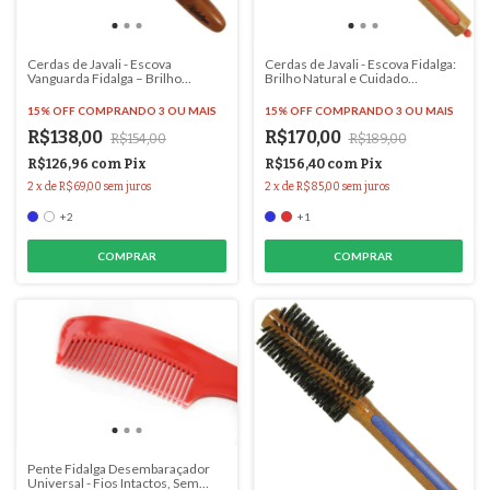
Cerdas de Javali - Escova
Cerdas de Javali - Escova Fidalga:
Vanguarda Fidalga – Brilho
Brilho Natural e Cuidado
Natural e Hidratação para os Fios -
Delicado! - #3207
# 2910
15% OFF
COMPRANDO 3 OU MAIS
15% OFF
COMPRANDO 3 OU MAIS
R$138,00
R$170,00
R$154,00
R$189,00
R$126,96
com
Pix
R$156,40
com
Pix
2
x
de
R$69,00
sem juros
2
x
de
R$85,00
sem juros
+2
+1
COMPRAR
COMPRAR
Pente Fidalga Desembaraçador
Universal - Fios Intactos, Sem