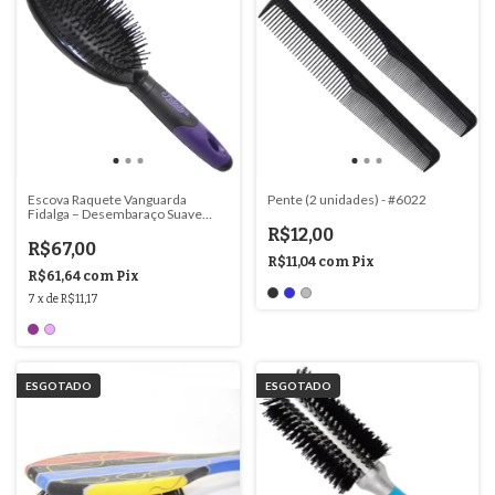
Escova Raquete Vanguarda
Pente (2 unidades) - #6022
Fidalga – Desembaraço Suave
para Todos os Cabelos - #2811
R$12,00
R$67,00
R$11,04
com
Pix
R$61,64
com
Pix
7
x
de
R$11,17
ESGOTADO
ESGOTADO