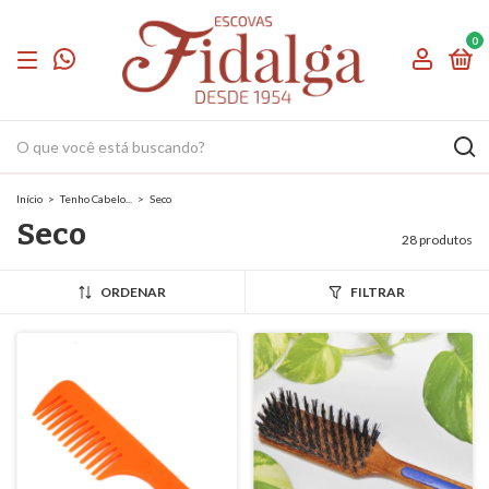
0
Início
>
Tenho Cabelo...
>
Seco
Seco
28 produtos
ORDENAR
FILTRAR