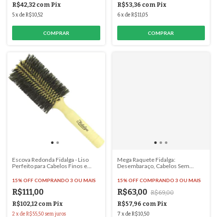
R$42,32
com
Pix
R$53,36
com
Pix
5
x
de
R$10,52
6
x
de
R$11,05
Escova Redonda Fidalga - Liso
Mega Raquete Fidalga:
Perfeito para Cabelos Finos e
Desembaraço, Cabelos Sem
Médios! - #2507
Frizz! - #1048
15% OFF
COMPRANDO 3 OU MAIS
15% OFF
COMPRANDO 3 OU MAIS
R$111,00
R$63,00
R$69,00
R$102,12
com
Pix
R$57,96
com
Pix
2
x
de
R$55,50
sem juros
7
x
de
R$10,50