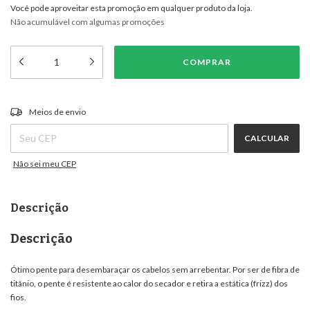
Você pode aproveitar esta promoção em qualquer produto da loja.
Não acumulável com algumas promoções
ALTERAR CEP
Entregas para o CEP:
Meios de envio
CALCULAR
Não sei meu CEP
Descrição
Descrição
Ótimo pente para desembaraçar os cabelos sem arrebentar. Por ser de fibra de
titânio, o pente é resistente ao calor do secador e retira a estática (frizz) dos
fios.