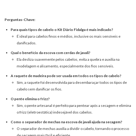
Perguntas-Chave:
Para quais tipos de cabelo o Kit Diário Fidalga é mais indicado?
É ideal para cabelos finos e médios, inclusive os mais sensíveis e
danificados.
Qual o benefício da escova com cerdas de javali?
Ela desliza suavemente pelos cabelos, evita a quebra e auxilia na
modelagem e alisamento, especialmente dos fios sensíveis.
A raquete de madeira pode ser usada em todos os tipos de cabelo?
Sim, a raquete foi desenvolvida para desembaraçar todos os tipos de
cabelo sem danificar os fios.
O pente elimina o frizz?
Sim, o pente artesanal é perfeito para pentear após a secagem e elimina
o frizz (eletroestática) indesejável dos cabelos.
Como o separador de mechas na escova de javali ajuda na secagem?
O separador de mechas auxilia a dividir o cabelo, tornando o processo
de secagem mais fácil e eficiente.