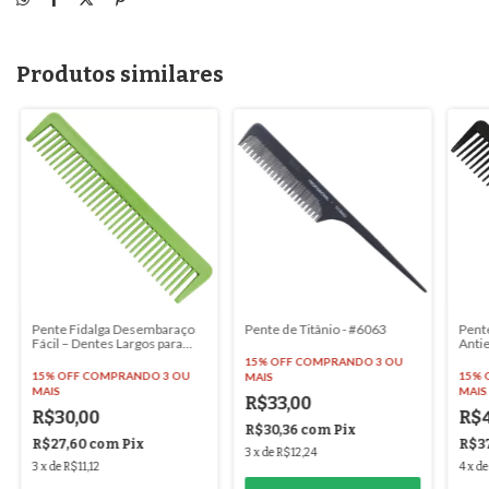
Produtos similares
Pente Fidalga Desembaraço
Pente de Titânio - #6063
Pent
Fácil – Dentes Largos para
Antie
Todos os Tipos de Cabelo -
15% OFF
COMPRANDO 3 OU
#6086
15% OFF
COMPRANDO 3 OU
15% 
MAIS
MAIS
MAIS
R$33,00
R$30,00
R$4
R$30,36
com
Pix
R$27,60
com
Pix
R$3
3
x
de
R$12,24
3
x
de
R$11,12
4
x
d