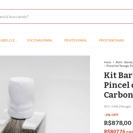
ABELO É...
ESCOVAS PARA...
PENTES PARA...
PROFISSIONAIS
Início
>
Batil - Barb
– Pincel de Texugo, P
Kit Bar
Pincel 
Carbon
SKU:
6446 [Texugo]
-
3
%
OFF
R$878,00
R$807,76
co