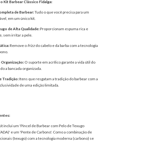
o Kit Barbear Clássico Fidalga:
ompleta de Barbear:
Tudo o que você precisa para um
vel, em um único kit.
ugo de Alta Qualidade:
Proporcionam espuma rica e
, sem irritar a pele.
ática:
Remove o
frizz
do cabelo e da barba com a tecnologia
bono.
e Organização:
O suporte em acrílico garante a vida útil do
do a bancada organizada.
e Tradição:
Itens que resgatam a tradição do barbear com a
clusividade de uma edição limitada.
entes:
it inclui um 'Pincel de Barbear com Pelo de Texugo
ADA)' e um 'Pente de Carbono'. Como a combinação de
icionais (texugo) com a tecnologia moderna (carbono) se