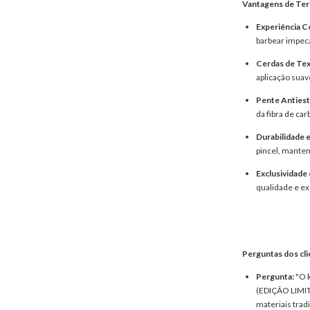
Vantagens de Ter 
Experiência C
barbear impecá
Cerdas de Tex
aplicação suave
Pente Antiest
da fibra de car
Durabilidade 
pincel, manten
Exclusividade 
qualidade e ex
Perguntas dos cli
Pergunta:
"O k
(EDIÇÃO LIMIT
materiais trad