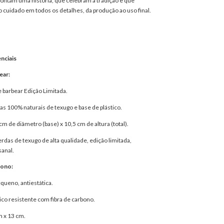
contam uma história, que celebram a tradição e que
o cuidado em todos os detalhes, da produção ao uso final.
nciais
ear:
e barbear Edição Limitada.
s 100% naturais de texugo e base de plástico.
cm de diâmetro (base) x 10,5 cm de altura (total).
rdas de texugo de alta qualidade, edição limitada,
sanal.
bono:
queno, antiestática.
ico resistente com fibra de carbono.
 x 13 cm.