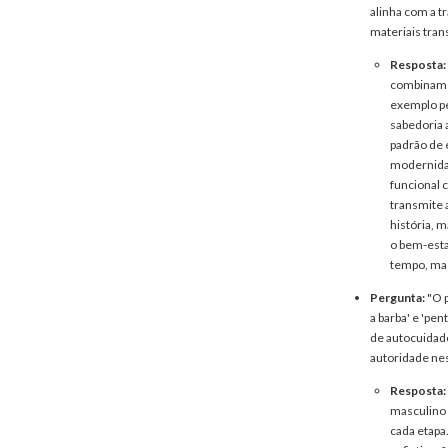
alinha com a t
materiais tran
Resposta:
combinam o
exemplo pe
sabedoria 
padrão de 
modernidad
funcional 
transmite 
história, 
o bem-estar
tempo, mas
Pergunta:
"O p
a barba' e 'pen
de autocuidado
autoridade ne
Resposta:
masculino 
cada etapa