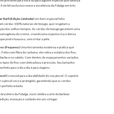
 Um presente para você ou para alguém especial que valoriza
. Este kit exclusivo reúne a excelência da Fidalga em três
ar Batil (Edição Limitada)
Um item especial feito
m cerdas 100% naturais de texugo, que resgatam a
dição dos velhos tempos. As cerdas de texugo garantem uma
 homogênea do creme, criando uma espuma rica e densa
pecável e luxuoso, sem irritar a pele.
ono (Pequeno)
Uma ferramenta moderna e prática que
Feito com fibra de carbono, ele retira a estática dos fios,
 barba e no cabelo. Com dentes de espaçamentos variados,
os tipos de fios com delicadeza e precisão. Seu tamanho
rfeito para o dia a dia e para viagens.
incel
Essencial para a durabilidade do seu pincel. O suporte
 o pincel seco e protegido, garantindo que as cerdas
perfeito estado.
brasileiro da Fidalga, você celebra a arte do barbear
radição, inovação e cuidado em um só lugar.