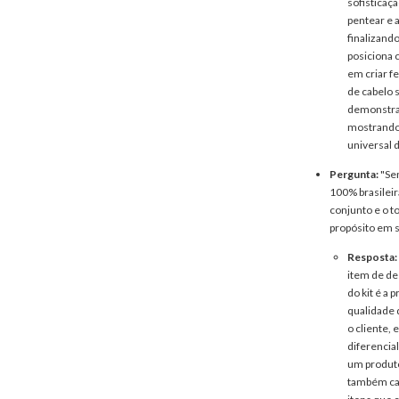
sofisticaç
pentear e a
finalizand
posiciona 
em criar f
de cabelo 
demonstra
mostrando 
universal 
Pergunta:
"Sen
100% brasileir
conjunto e o t
propósito em 
Resposta:
item de de
do kit é a
qualidade 
o cliente,
diferencia
um produto
também car