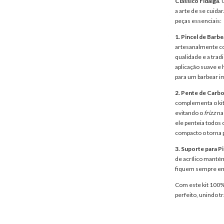
Clássico Fidalga
.
a arte de se cuidar
peças essenciais:
1. Pincel de Barbe
artesanalmente co
qualidade e a tra
aplicação suave e
para um barbear im
2. Pente de Carb
complementa o kit. 
evitando o
frizz
na
ele penteia todos 
compacto o torna pe
3. Suporte para P
de acrílico mantém
fiquem sempre em 
Com este kit 100% 
perfeito, unindo t