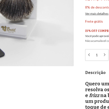
8% de descont
Ver mais detalhes
Frete grátis
15% OFF COMPR
Você pode aprovei
Não acumulável 
Descrição
Quero um
resolva o
e
frizz
na 
um produt
toque de e