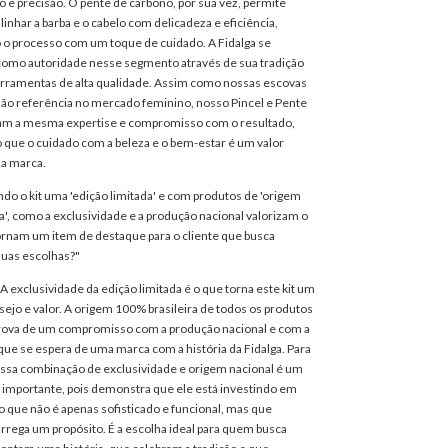
ão e precisão. O pente de carbono, por sua vez, permite
linhar a barba e o cabelo com delicadeza e eficiência,
o o processo com um toque de cuidado. A Fidalga se
como autoridade nesse segmento através de sua tradição
erramentas de alta qualidade. Assim como nossas escovas
são referência no mercado feminino, nosso Pincel e Pente
m a mesma expertise e compromisso com o resultado,
que o cuidado com a beleza e o bem-estar é um valor
da marca.
do o kit uma 'edição limitada' e com produtos de 'origem
a', como a exclusividade e a produção nacional valorizam o
ornam um item de destaque para o cliente que busca
suas escolhas?"
A exclusividade da edição limitada é o que torna este kit um
sejo e valor. A origem 100% brasileira de todos os produtos
 prova de um compromisso com a produção nacional e com a
que se espera de uma marca com a história da Fidalga. Para
 essa combinação de exclusividade e origem nacional é um
l importante, pois demonstra que ele está investindo em
 que não é apenas sofisticado e funcional, mas que
rega um propósito. É a escolha ideal para quem busca