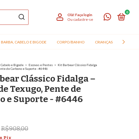
0
Olá!
Faça login
Ou cadastre-se
BARBA, CABELO E BIGODE
CORPO/BANHO
CRIANÇAS
CÃO E G
a, Cabelo e Bigode
>
Escovas e Pentes
>
Kit Barbear Clássico Fidalga
ente de Carbono e Suporte - #6446
bear Clássico Fidalga –
de Texugo, Pente de
o e Suporte - #6446
R$908,00
m
Pix