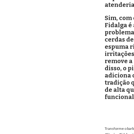
atenderia
Sim, com 
Fidalga é
problema.
cerdas de
espuma ri
irritaçõe
remove a 
disso, o p
adiciona 
tradição 
de alta qu
funcional
Transforme o barb