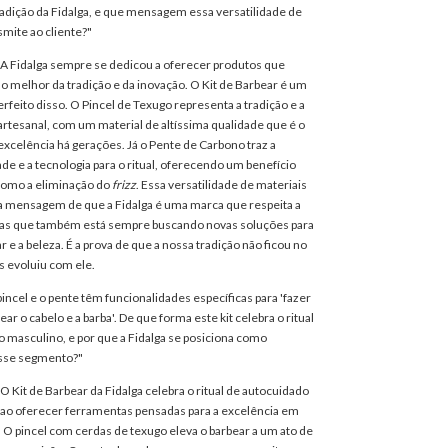
radição da Fidalga, e que mensagem essa versatilidade de
smite ao cliente?"
A Fidalga sempre se dedicou a oferecer produtos que
 melhor da tradição e da inovação. O Kit de Barbear é um
rfeito disso. O Pincel de Texugo representa a tradição e a
artesanal, com um material de altíssima qualidade que é o
excelência há gerações. Já o Pente de Carbono traz a
e e a tecnologia para o ritual, oferecendo um benefício
como a eliminação do
frizz
. Essa versatilidade de materiais
a mensagem de que a Fidalga é uma marca que respeita a
mas que também está sempre buscando novas soluções para
 e a beleza. É a prova de que a nossa tradição não ficou no
 evoluiu com ele.
incel e o pente têm funcionalidades específicas para 'fazer
tear o cabelo e a barba'. De que forma este kit celebra o ritual
 masculino, e por que a Fidalga se posiciona como
sse segmento?"
O Kit de Barbear da Fidalga celebra o ritual de autocuidado
ao oferecer ferramentas pensadas para a excelência em
. O pincel com cerdas de texugo eleva o barbear a um ato de