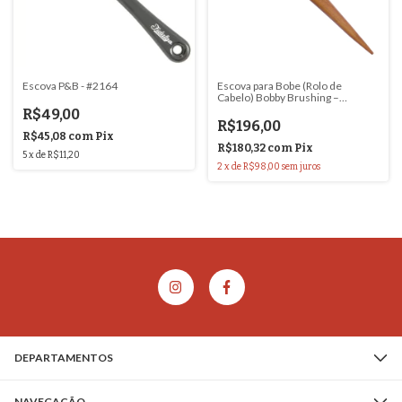
Escova P&B - #2164
Escova para Bobe (Rolo de
Cabelo) Bobby Brushing –
Aumente o Volume e Modele
R$49,00
Seus Fios (Aplicador) - #2320A
R$196,00
R$45,08
com
Pix
R$180,32
com
Pix
5
x
de
R$11,20
2
x
de
R$98,00
sem juros
DEPARTAMENTOS
NAVEGAÇÃO