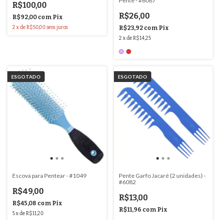
Pente - #6087
R$100,00
R$26,00
R$92,00
com
Pix
2
x
de
R$50,00
sem juros
R$23,92
com
Pix
2
x
de
R$14,25
ESGOTADO
ESGOTADO
Escova para Pentear - #1049
Pente Garfo Jacaré (2 unidades) -
#6082
R$49,00
R$13,00
R$45,08
com
Pix
R$11,96
com
Pix
5
x
de
R$11,20