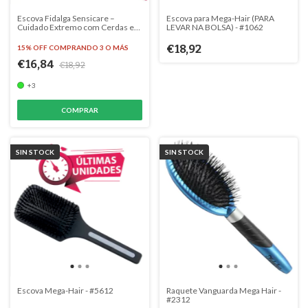
Escova Fidalga Sensicare –
Escova para Mega-Hair (PARA
Cuidado Extremo com Cerdas em
LEVAR NA BOLSA) - #1062
Looping para Couro Cabeludo
Sensível e Mega Hair (Prêmio
€18,92
15% OFF
COMPRANDO 3 O MÁS
Senai-SP) - #2532
€16,84
€18,92
+3
COMPRAR
SIN STOCK
SIN STOCK
Escova Mega-Hair - #5612
Raquete Vanguarda Mega Hair -
#2312