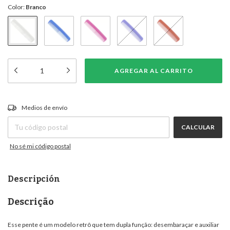
Color:
Branco
CAMBIAR CP
Entregas para el CP:
Medios de envío
CALCULAR
No sé mi código postal
Descripción
Descrição
Esse pente é um modelo retrô que tem dupla função: desembaraçar e auxiliar